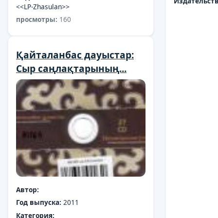
Издательств
<<LP-Zhasulan>>
просмотры:
160
Қайталанбас дауыстар:
Сыр саңлақтарының...
Автор:
Год выпуска:
2011
Категория: