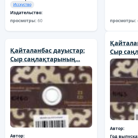
Исскуство
Издательство:
просмотры:
60
просмотры:
Қайтала
Қайталанбас дауыстар:
Сыр саңл
Сыр саңлақтарының...
Автор:
Автор:
Год выпуска