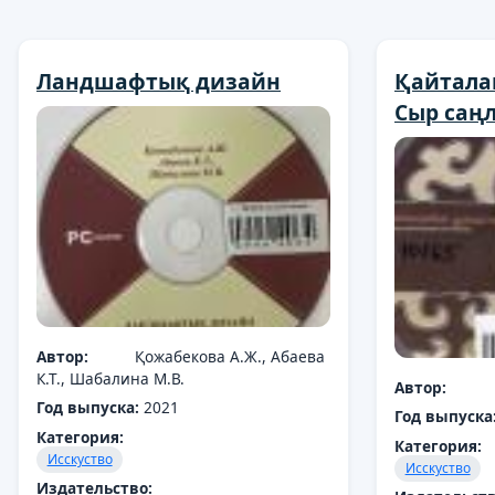
Ландшафтық дизайн
Қайтала
Сыр саңл
Автор:
Қожабекова А.Ж., Абаева
К.Т., Шабалина М.В.
Автор:
Год выпуска:
2021
Год выпуска
Категория:
Категория:
Исскуство
Исскуство
Издательство: