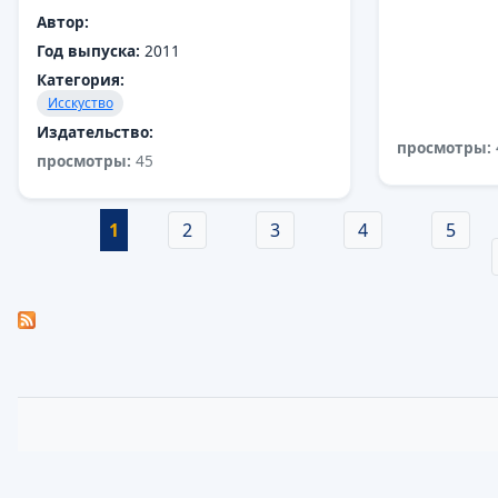
Автор:
Год выпуска:
2011
Категория:
Исскуство
Издательство:
просмотры:
просмотры:
45
Страницы
1
2
3
4
5