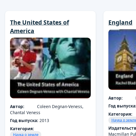
The United States of
England
America
Автор:
Год выпуска
Автор:
Coleen Degnan-Veness,
Chantal Veness
Категория:
Год выпуска:
2013
Наука о земл
Издательств
Категория:
Macmillan Pub
Наука о земле