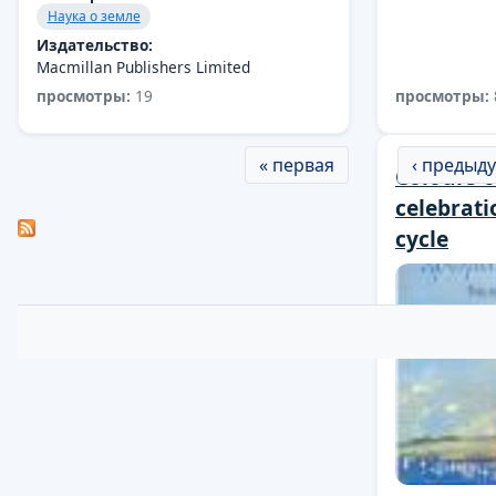
Наука о земле
Издательство:
Macmillan Publishers Limited
просмотры:
19
просмотры:
Страницы
« первая
‹ предыд
Colours o
celebrati
cycle