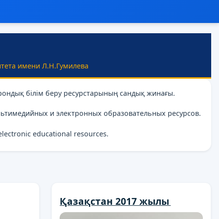
тета имени Л.Н.Гумилева
рондық білім беру ресурстарының сандық жинағы.
льтимедийных и электронных образовательных ресурсов.
 electronic educational resources.
Қазақстан 2017 жылы