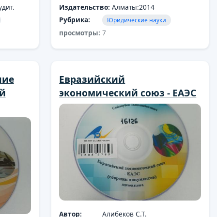
дит.
Издательство:
Алматы:2014
Рубрика:
Юридические науки
просмотры:
7
ние
Евразийский
й
экономический союз - ЕАЭС
Автор:
Алибеков С.Т.