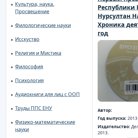
Культура, наука.
Республики 
Просвещение
Нурсултан Н
Хроника дея
Филологические науки
год
Исскуство
Религия и Мистика
Философия
Психология
Аудиокниги для лиц с ООП
Труды ППС ЕНУ
Автор:
Год выпуска:
2013
Физико-математические
Издательство:
Де
науки
2013.