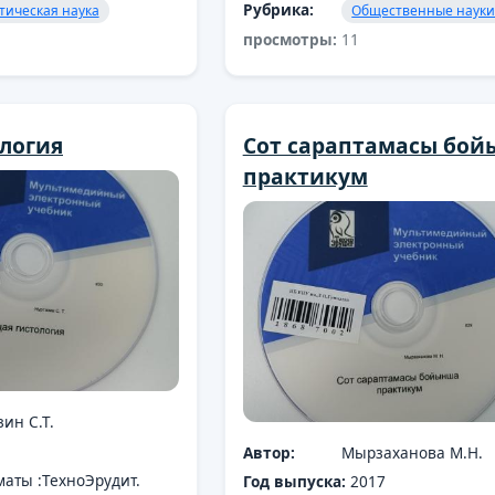
Рубрика:
тическая наука
Общественные наук
просмотры:
11
логия
Сот сараптамасы бо
практикум
ин С.Т.
Автор:
Мырзаханова М.Н.
маты :ТехноЭрудит.
Год выпуска:
2017