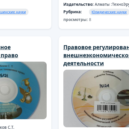
Издательство:
Алматы :ТехноЭру
Рубрика:
цинские науки
Юридические науки
просмотры:
8
ное
Правовое регулирова
 право
внешнеэкономическо
деятельности
ков С.Т.