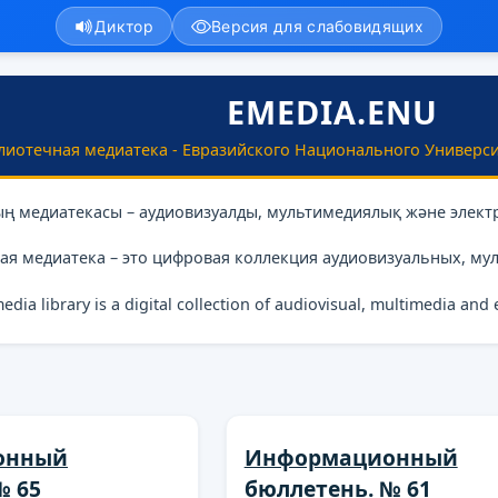
Диктор
Версия для слабовидящих
EMEDIA.ENU
лиотечная медиатека - Евразийского Национального Универси
ың медиатекасы – аудиовизуалды, мультимедиялық және элект
ая медиатека – это цифровая коллекция аудиовизуальных, му
media library is a digital collection of audiovisual, multimedia and
онный
Информационный
№ 65
бюллетень. № 61