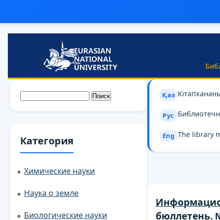
Перейти к основному содержанию
Биб
Кітапханан
Форма поиска
Поиск
Қаз
Библиотечн
Рус
The library 
Eng
Категория
Химические науки
Наука о земле
Информаци
бюллетень. 
Биологические науки